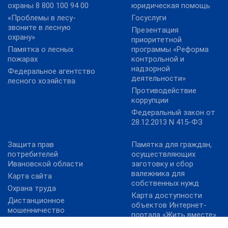
охраны 8 800 100 94 00
юридическая помощь
«Проблемы в лесу-
Госуслуги
звоните в лесную
Презентация
охрану»
приоритетной
Памятка о лесных
программы «Реформа
пожарах
контрольной и
надзорной
Федеральное агентство
деятельности»
лесного хозяйства
Противодействие
коррупции
Федеральный закон от
28.12.2013 N 415-ФЗ
Защита прав
Памятка для граждан,
потребителей
осуществляющих
Ивановской области
заготовку и сбор
валежника для
Карта сайта
собственных нужд
Охрана труда
Карта доступности
Дистанционное
объектов Интернет-
мошенничество
портала «Жить вместе»
Работа в России