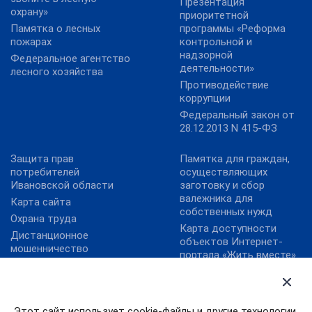
Презентация
охрану»
приоритетной
Памятка о лесных
программы «Реформа
пожарах
контрольной и
надзорной
Федеральное агентство
деятельности»
лесного хозяйства
Противодействие
коррупции
Федеральный закон от
28.12.2013 N 415-ФЗ
Защита прав
Памятка для граждан,
потребителей
осуществляющих
Ивановской области
заготовку и сбор
валежника для
Карта сайта
собственных нужд
Охрана труда
Карта доступности
Дистанционное
объектов Интернет-
мошенничество
портала «Жить вместе»
Работа в России
План преодоления
экономических
Этот сайт использует cookie-файлы и другие технологии