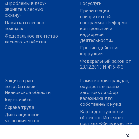
«Проблемы в лесу-
Госуслуги
звоните в лесную
Презентация
охрану»
приоритетной
Памятка о лесных
программы «Реформа
пожарах
контрольной и
надзорной
Федеральное агентство
деятельности»
лесного хозяйства
Противодействие
коррупции
Федеральный закон от
28.12.2013 N 415-ФЗ
Защита прав
Памятка для граждан,
потребителей
осуществляющих
Ивановской области
заготовку и сбор
валежника для
Карта сайта
собственных нужд
Охрана труда
Карта доступности
Дистанционное
объектов Интернет-
мошенничество
портала «Жить вместе»
Работа в России
План преодоления